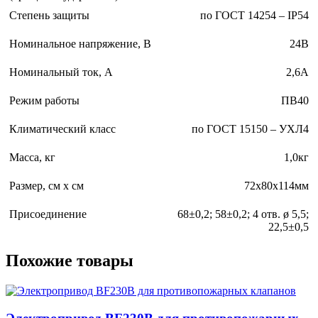
Степень защиты
по ГОСТ 14254 – IP54
Номинальное напряжение, В
24В
Номинальный ток, А
2,6А
Режим работы
ПВ40
Климатический класс
по ГОСТ 15150 – УХЛ4
Масса, кг
1,0кг
Размер, см х см
72х80х114мм
Присоединение
68±0,2; 58±0,2; 4 отв. ø 5,5;
22,5±0,5
Похожие товары