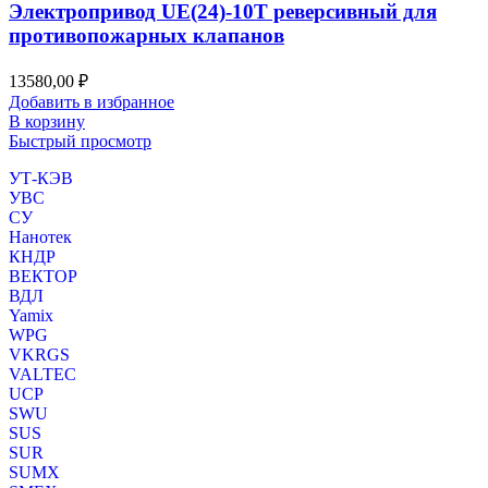
Электропривод UE(24)-10T реверсивный для
противопожарных клапанов
13580,00
₽
Добавить в избранное
В корзину
Быстрый просмотр
УТ-КЭВ
УВС
СУ
Нанотек
КНДР
ВЕКТОР
ВДЛ
Yamix
WPG
VKRGS
VALTEC
UCP
SWU
SUS
SUR
SUMX