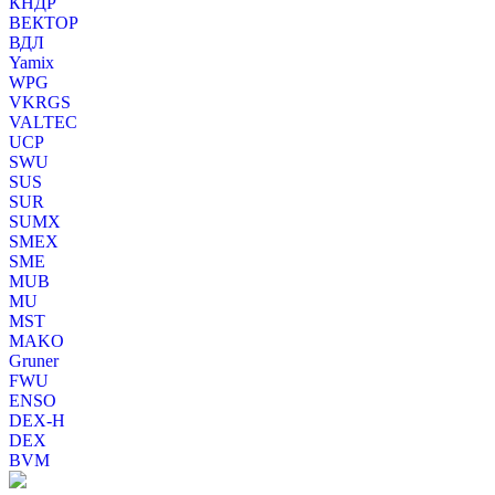
КНДР
ВЕКТОР
ВДЛ
Yamix
WPG
VKRGS
VALTEC
UCP
SWU
SUS
SUR
SUMX
SMEX
SME
MUB
MU
MST
MAKO
Gruner
FWU
ENSO
DEX-H
DEX
BVM