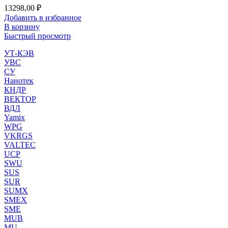
13298,00
₽
Добавить в избранное
В корзину
Быстрый просмотр
УТ-КЭВ
УВС
СУ
Нанотек
КНДР
ВЕКТОР
ВДЛ
Yamix
WPG
VKRGS
VALTEC
UCP
SWU
SUS
SUR
SUMX
SMEX
SME
MUB
MU