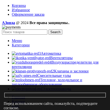
Корзина
Избранное
Оформление заказа
AЗонда
@ 2024
Все права защищены.
.
Search
Меню
Категории
Автоматика
Вентиляторы
Воздухораспределители для
вентиляции
Клапаны и заслонки
Смесительные узлы
Тепловое, холодильное и
теплообменное оборудование
Электроприводы
Главная
Каталог
Перед использованием сайта, пожалуйста, подтвердите
Блог
согласие.