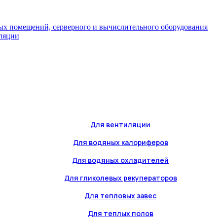
ых помещений, серверного и вычислительного оборудования
иляции
Для вентиляции
Для водяных калориферов
Для водяных охладителей
Для гликолевых рекуператоров
Для тепловых завес
Для теплых полов