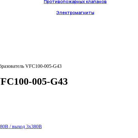
Противопожарных клапанов
Электромагниты
бразователь VFC100-005-G43
VFC100-005-G43
80В / выход 3х380В