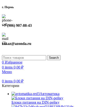
г. Пермь
+7 (906) 907-88-43
zakaz@azonda.ru
Search
0
Избранное
0
items
0,00
₽
Меню
0
items
0,00
₽
Категории
Автоматика
Блоки питания на DIN-рейку