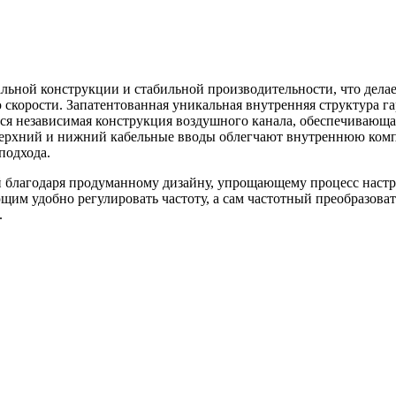
альной конструкции и стабильной производительности, что дел
скорости. Запатентованная уникальная внутренняя структура г
я независимая конструкция воздушного канала, обеспечивающа
Верхний и нижний кабельные вводы облегчают внутреннюю компо
подхода.
ой благодаря продуманному дизайну, упрощающему процесс настр
им удобно регулировать частоту, а сам частотный преобразов
.