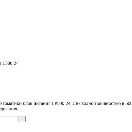
я L500-24
томатики блок питания LP500-24, с выходной мощностью в 500 
удования.