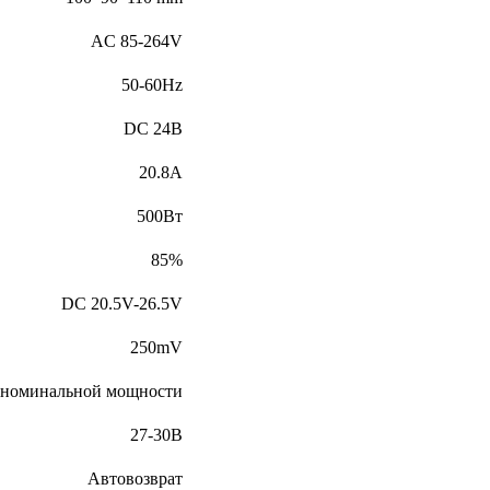
AC 85-264V
50-60Hz
DC 24В
20.8А
500Вт
85%
DC 20.5V-26.5V
250mV
 номинальной мощности
27-30В
Автовозврат