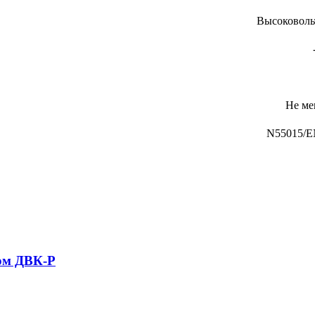
Высоковоль
Не ме
N55015/E
ом ДВК-Р