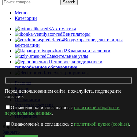
Search
Меню
Категории
Автоматика
Вентиляторы
Воздухораспределители для
вентиляции
Клапаны и заслонки
Смесительные узлы
Тепловое, холодильное и
теплообменное оборудование
Электроприводы
Главная
Каталог
Перед использованием сайта, пожалуйста, подтвердите
Блог
согласие.
О компании
Оплата и доставка
Ознакомлен/а и соглашаюсь с
политикой обработки
Контакты
персональных данных
.
Избранное
Ознакомлен/а и соглашаюсь с
политикой кукис (cookies)
.
Корзина
Закрыть