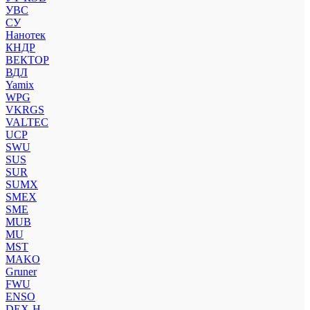
УВС
СУ
Нанотек
КНДР
ВЕКТОР
ВДЛ
Yamix
WPG
VKRGS
VALTEC
UCP
SWU
SUS
SUR
SUMX
SMEX
SME
MUB
MU
MST
MAKO
Gruner
FWU
ENSO
DEX-H