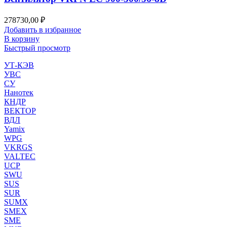
278730,00
₽
Добавить в избранное
В корзину
Быстрый просмотр
УТ-КЭВ
УВС
СУ
Нанотек
КНДР
ВЕКТОР
ВДЛ
Yamix
WPG
VKRGS
VALTEC
UCP
SWU
SUS
SUR
SUMX
SMEX
SME