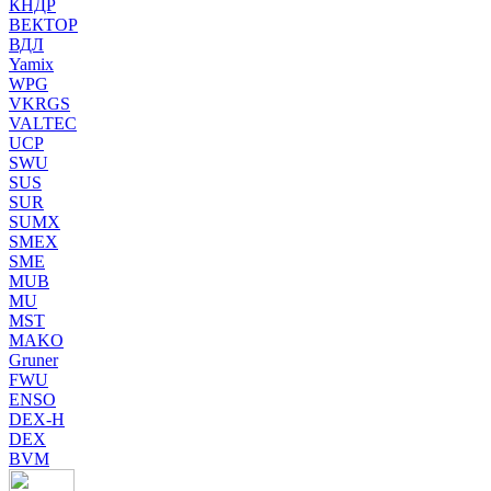
КНДР
ВЕКТОР
ВДЛ
Yamix
WPG
VKRGS
VALTEC
UCP
SWU
SUS
SUR
SUMX
SMEX
SME
MUB
MU
MST
MAKO
Gruner
FWU
ENSO
DEX-H
DEX
BVM