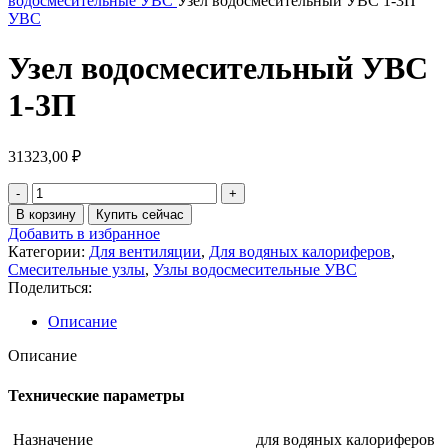
водосмесительные УВС
Узел водосмесительный УВС 1-3П
УВС
Узел водосмесительный УВС
1-3П
31323,00
₽
Количество
товара
В корзину
Купить сейчас
Узел
Добавить в избранное
водосмесительный
Категории:
Для вентиляции
,
Для водяных калориферов
,
УВС
Смесительные узлы
,
Узлы водосмесительные УВС
1-
Поделиться:
3П
Описание
Описание
Технические параметры
Назначение
для водяных калориферов