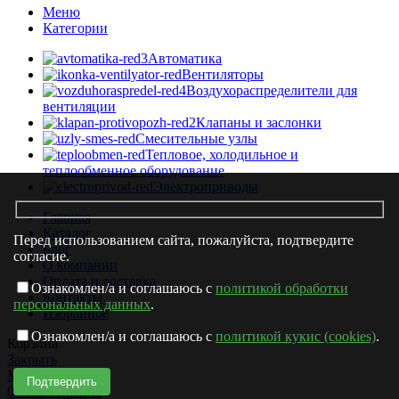
Меню
Категории
Автоматика
Вентиляторы
Воздухораспределители для
вентиляции
Клапаны и заслонки
Смесительные узлы
Тепловое, холодильное и
теплообменное оборудование
Электроприводы
Главная
Каталог
Перед использованием сайта, пожалуйста, подтвердите
Блог
согласие.
О компании
Оплата и доставка
Ознакомлен/а и соглашаюсь с
политикой обработки
Контакты
персональных данных
.
Избранное
Ознакомлен/а и соглашаюсь с
политикой кукис (cookies)
.
Корзина
Закрыть
Магазин
0
items
Корзина