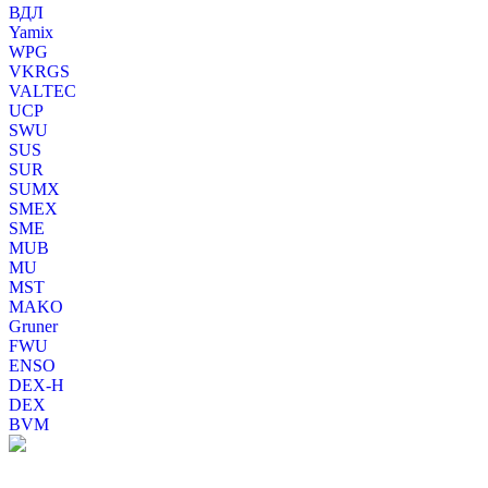
ВДЛ
Yamix
WPG
VKRGS
VALTEC
UCP
SWU
SUS
SUR
SUMX
SMEX
SME
MUB
MU
MST
MAKO
Gruner
FWU
ENSO
DEX-H
DEX
BVM