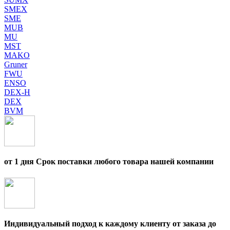
SMEX
SME
MUB
MU
MST
MAKO
Gruner
FWU
ENSO
DEX-H
DEX
BVM
от 1 дня Срок поставки любого товара нашей компании
Индивидуальный подход к каждому клиенту от заказа до