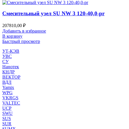
Смесительный узел SU NW 3 120-40,0-pr
207810,00
₽
Добавить в избранное
В корзину
Быстрый просмотр
УТ-КЭВ
УВС
СУ
Нанотек
КНДР
ВЕКТОР
ВДЛ
Yamix
WPG
VKRGS
VALTEC
UCP
SWU
SUS
SUR
SUMX