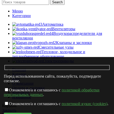
Search
Меню
Категории
Автоматика
Вентиляторы
Воздухораспределители для
вентиляции
Клапаны и заслонки
Смесительные узлы
Тепловое, холодильное и
теплообменное оборудование
Электроприводы
Главная
Каталог
Перед использованием сайта, пожалуйста, подтвердите
Блог
согласие.
О компании
Оплата и доставка
Ознакомлен/а и соглашаюсь с
политикой обработки
Контакты
персональных данных
.
Избранное
Ознакомлен/а и соглашаюсь с
политикой кукис (cookies)
.
Корзина
Закрыть