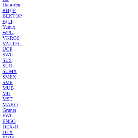
Нанотек
КНДР
ВЕКТОР
ВДЛ
Yamix
WPG
VKRGS
VALTEC
UCP
SWU
SUS
SUR
SUMX
SMEX
SME
MUB
MU
MST
MAKO
Gruner
FWU
ENSO
DEX-H
DEX
BVM