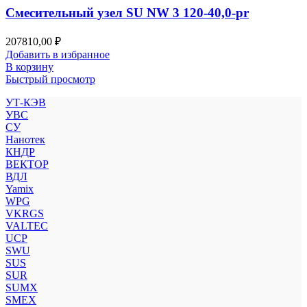
Смесительный узел SU NW 3 120-40,0-pr
207810,00
₽
Добавить в избранное
В корзину
Быстрый просмотр
УТ-КЭВ
УВС
СУ
Нанотек
КНДР
ВЕКТОР
ВДЛ
Yamix
WPG
VKRGS
VALTEC
UCP
SWU
SUS
SUR
SUMX
SMEX