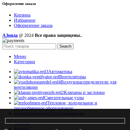
Оформление заказа
Корзина
Избранное
Оформление заказа
AЗонда
@ 2024
Все права защищены.
.
Search
Меню
Категории
Автоматика
Вентиляторы
Воздухораспределители для
вентиляции
Клапаны и заслонки
Смесительные узлы
Тепловое, холодильное и
теплообменное оборудование
Электроприводы
Главная
Каталог