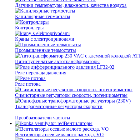
Датчики температуры, влажности, качества воздуха
Капиллярные термостаты
Контроллеры
Краны с электроприводами
Промышленные термостаты
Пятиступенчатые автотрансформаторы
Реле перепада давления
Реле потока
Симисторные регуляторы скорости, потенциометры
Трансформаторные регуляторы скорости
Преобразователи частоты
Вентиляторы
Вентиляторы осевые малого расхода, VO