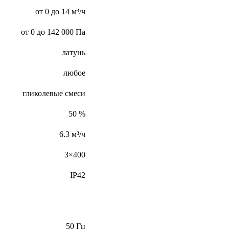
от 0 до 14 м³/ч
от 0 до 142 000 Па
латунь
любое
гликолевые смеси
50 %
6.3 м³/ч
3×400
IP42
50 Гц