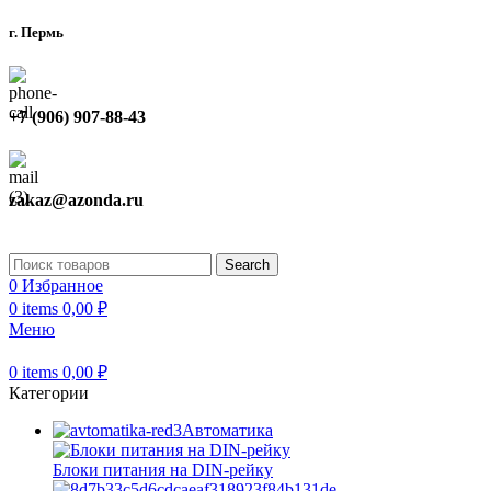
г. Пермь
+7 (906) 907-88-43
zakaz@azonda.ru
Search
0
Избранное
0
items
0,00
₽
Меню
0
items
0,00
₽
Категории
Автоматика
Блоки питания на DIN-рейку