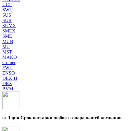
UCP
SWU
SUS
SUR
SUMX
SMEX
SME
MUB
MU
MST
MAKO
Gruner
FWU
ENSO
DEX-H
DEX
BVM
от 1 дня Срок поставки любого товара нашей компании