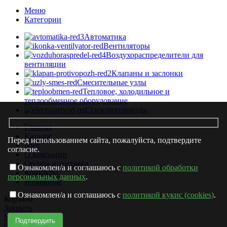
Меню
Категории
Автоматика
Вентиляторы
Воздухораспределители для
вентиляции
Клапаны и заслонки
Смесительные узлы
Тепловое, холодильное и
теплообменное оборудование
Электроприводы
Главная
Каталог
Перед использованием сайта, пожалуйста, подтвердите
Блог
согласие.
О компании
Оплата и доставка
Ознакомлен/а и соглашаюсь с
политикой обработки
Контакты
персональных данных
.
Избранное
Ознакомлен/а и соглашаюсь с
политикой кукис (cookies)
.
Корзина
Закрыть
Магазин
0
items
Корзина