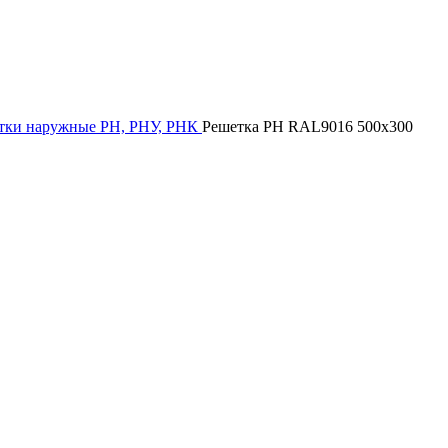
тки наружные РН, РНУ, РНК
Решетка РН RAL9016 500х300