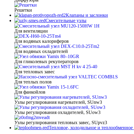
Решетки
Клапаны и заслонки
Смесительные узлы
Для вентиляции
Для водяных калориферов
Для водяных охладителей
Для гликолевых рекуператоров
Для тепловых завес
Для теплых полов
Для фанкойлов
Узлы регулирования нагревателей, SUnw3
Узлы регулирования охладителей, SUow3
Узлы регулирования тепловых завес, SUpvz3
Тепловое, холодильное и теплообменное