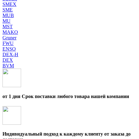
SMEX
SME
MUB
MU
MST
MAKO
Gruner
FWU
ENSO
DEX-H
DEX
BVM
от 1 дня Срок поставки любого товара нашей компании
Индивидуальный подход к каждому клиенту от заказа до