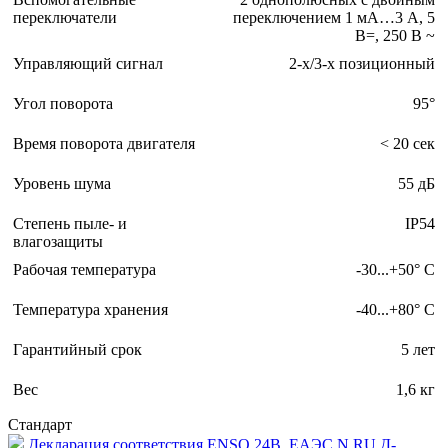
переключатели
переключением 1 мА…3 А, 5
В=, 250 В ~
Управляющий сигнал
2-х/3-х позиционный
Угол поворота
95°
Время поворота двигателя
< 20 сек
Уровень шума
55 дБ
Степень пыле- и
IP54
влагозащиты
Рабочая температура
-30...+50° С
Температура хранения
-40...+80° С
Гарантийный срок
5 лет
Вес
1,6 кг
Стандарт
Декларация соответствия ENSO 24B_ЕАЭС N RU Д-