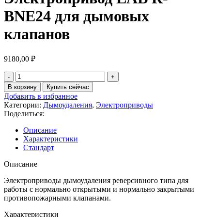
BNE24 для дымовых
клапанов
9180,00
₽
Количество
товара
В корзину
Купить сейчас
Электропривод
Добавить в избранное
LAB
Категории:
Дымоудаления
,
Электроприводы
R-
Поделиться:
BNE24
для
Описание
дымовых
Характеристики
клапанов
Стандарт
Описание
Электроприводы дымоудаления реверсивного типа для
работы с нормально открытыми и нормально закрытыми
противопожарными клапанами.
Характеристики