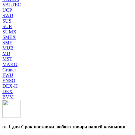
VALTEC
UCP
SWU
SUS
SUR
SUMX
SMEX
SME
MUB
MU
MST
MAKO
Gruner
FWU
ENSO
DEX-H
DEX
BVM
от 1 дня Срок поставки любого товара нашей компании